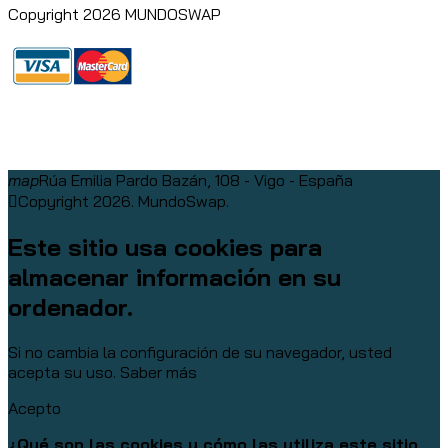
Copyright 2026 MUNDOSWAP
map
Rúa Emilia Pardo Bazán, 108 - Vigo - España
Copyright 2026. MundoSwap.
Este sitio usa cookies para
almacenar información en su
ordenador.
Si no cambia la configuración de su navegador, usted
acepta su uso.
Saber más
Acepto
¿Qué son las cookies y cómo las utiliza este sitio