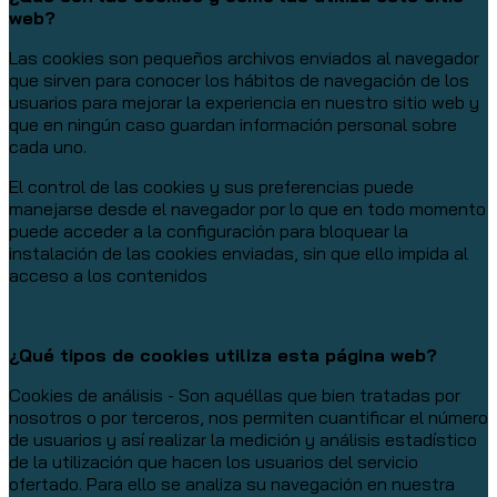
web?
Las cookies son pequeños archivos enviados al navegador
que sirven para conocer los hábitos de navegación de los
usuarios para mejorar la experiencia en nuestro sitio web y
que en ningún caso guardan información personal sobre
cada uno.
El control de las cookies y sus preferencias puede
manejarse desde el navegador por lo que en todo momento
puede acceder a la configuración para bloquear la
instalación de las cookies enviadas, sin que ello impida al
acceso a los contenidos
¿Qué tipos de cookies utiliza esta página web?
Cookies de análisis - Son aquéllas que bien tratadas por
nosotros o por terceros, nos permiten cuantificar el número
de usuarios y así realizar la medición y análisis estadístico
de la utilización que hacen los usuarios del servicio
ofertado. Para ello se analiza su navegación en nuestra