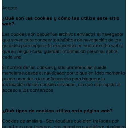
Acepto
¿Qué son las cookies y cómo las utiliza este sitio
web?
Las cookies son pequeños archivos enviados al navegador
que sirven para conocer los hábitos de navegación de los
usuarios para mejorar la experiencia en nuestro sitio web y
que en ningún caso guardan información personal sobre
cada uno.
El control de las cookies y sus preferencias puede
manejarse desde el navegador por lo que en todo momento
puede acceder a la configuración para bloquear la
instalación de las cookies enviadas, sin que ello impida al
acceso a los contenidos
¿Qué tipos de cookies utiliza esta página web?
Cookies de análisis - Son aquéllas que bien tratadas por
nosotros o por terceros, nos permiten cuantificar el número