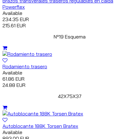
Brazos transverales traseros regulables en caída
Powerflex
Available
234.35 EUR
215.61 EUR
Nº19 Esquema
Rodamiento trasero
Available
61.86 EUR
24.88 EUR
42X75X37
Autoblocante 188K Torsen Bratex
Available
893.00 EUR