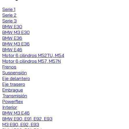
Serie 1
Serie 2
Serie 3
BMW E30
BMW M3 E30
BMW E36
BMW M3 E36
BMW E46
Motor 6 cilindros M52TU, M54
Motor 6 cilindros M57, M57N
Frenos
Suspensión
Eje delantero
Eje trasero
Embrague
Transmisión
Powerflex
Interior
BMW M3 E46
BMW E90, E91, E92, E93
M3 E90, E92, E93