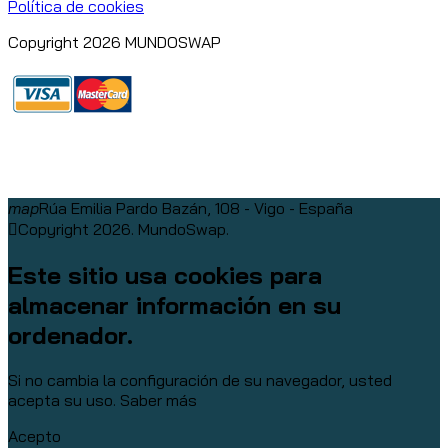
Política de cookies
Copyright 2026 MUNDOSWAP
map
Rúa Emilia Pardo Bazán, 108 - Vigo - España
Copyright 2026. MundoSwap.
Este sitio usa cookies para
almacenar información en su
ordenador.
Si no cambia la configuración de su navegador, usted
acepta su uso.
Saber más
Acepto