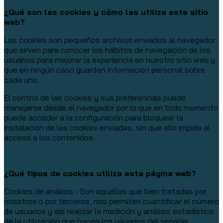
¿Qué son las cookies y cómo las utiliza este sitio
web?
Las cookies son pequeños archivos enviados al navegador
que sirven para conocer los hábitos de navegación de los
usuarios para mejorar la experiencia en nuestro sitio web y
que en ningún caso guardan información personal sobre
cada uno.
El control de las cookies y sus preferencias puede
manejarse desde el navegador por lo que en todo momento
puede acceder a la configuración para bloquear la
instalación de las cookies enviadas, sin que ello impida al
acceso a los contenidos
¿Qué tipos de cookies utiliza esta página web?
Cookies de análisis - Son aquéllas que bien tratadas por
nosotros o por terceros, nos permiten cuantificar el número
de usuarios y así realizar la medición y análisis estadístico
de la utilización que hacen los usuarios del servicio