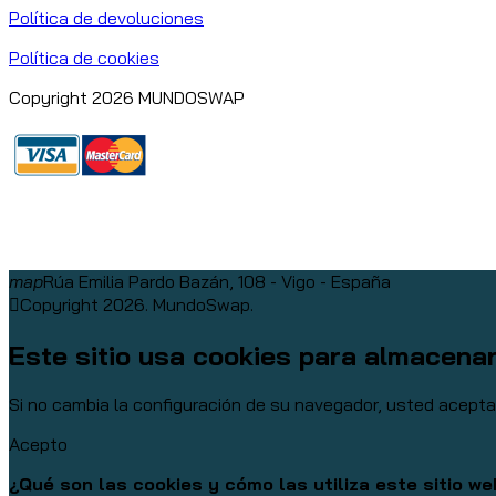
Política de devoluciones
Política de cookies
Copyright 2026 MUNDOSWAP
map
Rúa Emilia Pardo Bazán, 108 - Vigo - España
Copyright 2026. MundoSwap.
Este sitio usa cookies para almacena
Si no cambia la configuración de su navegador, usted acept
Acepto
¿Qué son las cookies y cómo las utiliza este sitio w