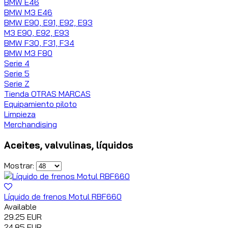
BMW E46
BMW M3 E46
BMW E90, E91, E92, E93
M3 E90, E92, E93
BMW F30, F31, F34
BMW M3 F80
Serie 4
Serie 5
Serie Z
Tienda OTRAS MARCAS
Equipamiento piloto
Limpieza
Merchandising
Aceites, valvulinas, líquidos
Mostrar:
Líquido de frenos Motul RBF660
Available
29.25 EUR
24.85 EUR