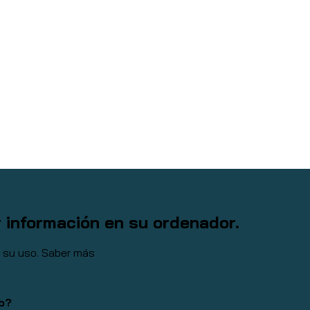
r información en su ordenador.
a su uso.
Saber más
eb?