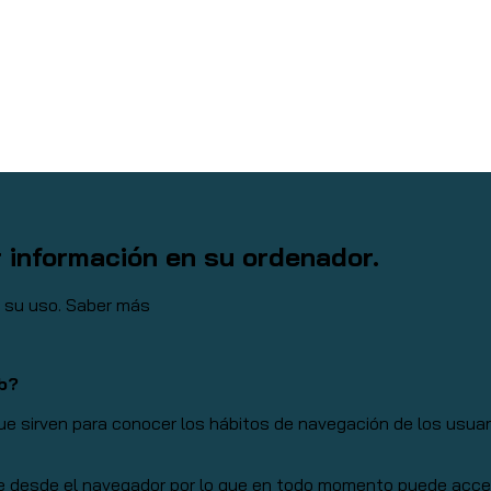
r información en su ordenador.
a su uso.
Saber más
eb?
 sirven para conocer los hábitos de navegación de los usuario
e desde el navegador por lo que en todo momento puede acceder