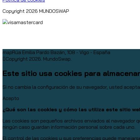
Copyright 2026 MUNDOSWAP
map
Rúa Emilia Pardo Bazán, 108 - Vigo - España
Copyright 2026. MundoSwap.
Este sitio usa cookies para almacena
Si no cambia la configuración de su navegador, usted acept
Acepto
¿Qué son las cookies y cómo las utiliza este sitio w
Las cookies son pequeños archivos enviados al navegador que
ningún caso guardan información personal sobre cada uno.
El control de las cookies y sus preferencias puede manejars