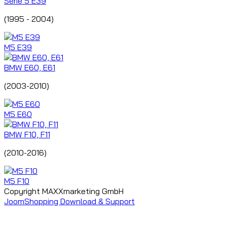
Serie 5 E39
(1995 - 2004)
M5 E39
BMW E60, E61
(2003-2010)
M5 E60
BMW F10, F11
(2010-2016)
M5 F10
Copyright MAXXmarketing GmbH
JoomShopping Download & Support