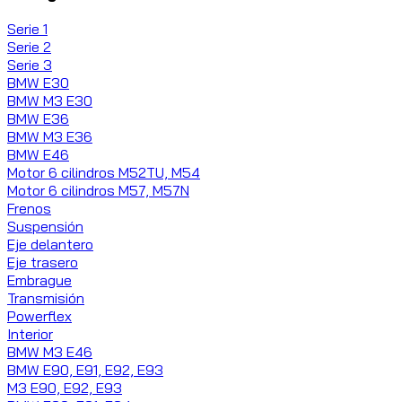
Serie 1
Serie 2
Serie 3
BMW E30
BMW M3 E30
BMW E36
BMW M3 E36
BMW E46
Motor 6 cilindros M52TU, M54
Motor 6 cilindros M57, M57N
Frenos
Suspensión
Eje delantero
Eje trasero
Embrague
Transmisión
Powerflex
Interior
BMW M3 E46
BMW E90, E91, E92, E93
M3 E90, E92, E93