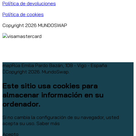
Política de devoluciones
Política de cookies
Copyright 2026 MUNDOSWAP
map
Rúa Emilia Pardo Bazán, 108 - Vigo - España
Copyright 2026. MundoSwap.
Este sitio usa cookies para
almacenar información en su
ordenador.
Si no cambia la configuración de su navegador, usted
acepta su uso.
Saber más
Acepto