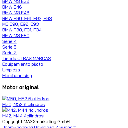
BMW M3 E36
BMW E46
BMW M3 E46
BMW E90, E91, E92, E93
M3 E90, E92, E93
BMW F30, F31, F34
BMW M3 F80
Serie 4
Serie 5
Serie Z
Tienda OTRAS MARCAS
Equipamiento piloto
Limpieza
Merchandising
Motor original
M50, M52 6 cilindros
M42, M44 4cilindros
Copyright MAXXmarketing GmbH
JoomShopping Download & Support