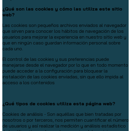
¿Qué son las cookies y cómo las utiliza este sitio
web?
Las cookies son pequeños archivos enviados al navegador
que sirven para conocer los hábitos de navegación de los
usuarios para mejorar la experiencia en nuestro sitio web y
que en ningún caso guardan información personal sobre
cada uno.
El control de las cookies y sus preferencias puede
manejarse desde el navegador por lo que en todo momento
puede acceder a la configuración para bloquear la
instalación de las cookies enviadas, sin que ello impida al
acceso a los contenidos
¿Qué tipos de cookies utiliza esta página web?
Cookies de análisis - Son aquéllas que bien tratadas por
nosotros o por terceros, nos permiten cuantificar el número
de usuarios y así realizar la medición y análisis estadístico