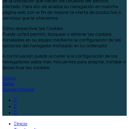
de la utilización que hacen los usuarios del servicio
ofertado. Para ello se analiza su navegación en nuestra
página web con el fin de mejorar la oferta de productos o
servicios que le ofrecemos.
Cómo desactivar las Cookies
Puede usted permitir, bloquear o eliminar las cookies
instaladas en su equipo mediante la configuración de las
opciones del navegador instalado en su ordenador.
A continuación puede acceder a la configuración de los
navegadores webs más frecuentes para aceptar, instalar o
desactivar las cookies:
Firefox
Safari
Google Chrome
Inicio