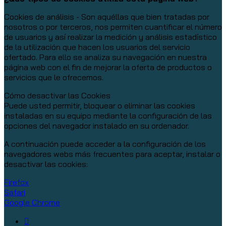
Cookies de análisis - Son aquéllas que bien tratadas por
nosotros o por terceros, nos permiten cuantificar el número
de usuarios y así realizar la medición y análisis estadístico
de la utilización que hacen los usuarios del servicio
ofertado. Para ello se analiza su navegación en nuestra
página web con el fin de mejorar la oferta de productos o
servicios que le ofrecemos.
Cómo desactivar las Cookies
Puede usted permitir, bloquear o eliminar las cookies
instaladas en su equipo mediante la configuración de las
opciones del navegador instalado en su ordenador.
A continuación puede acceder a la configuración de los
navegadores webs más frecuentes para aceptar, instalar o
desactivar las cookies:
Firefox
Safari
Google Chrome