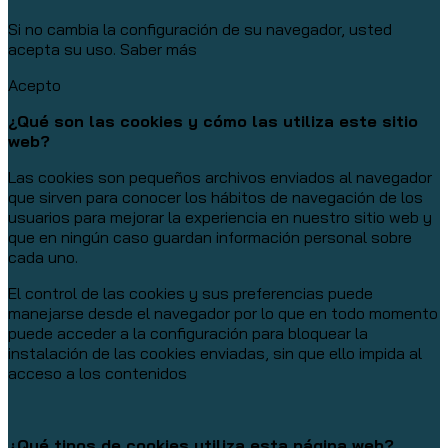
Si no cambia la configuración de su navegador, usted
acepta su uso.
Saber más
Acepto
¿Qué son las cookies y cómo las utiliza este sitio
web?
Las cookies son pequeños archivos enviados al navegador
que sirven para conocer los hábitos de navegación de los
usuarios para mejorar la experiencia en nuestro sitio web y
que en ningún caso guardan información personal sobre
cada uno.
El control de las cookies y sus preferencias puede
manejarse desde el navegador por lo que en todo momento
puede acceder a la configuración para bloquear la
instalación de las cookies enviadas, sin que ello impida al
acceso a los contenidos
¿Qué tipos de cookies utiliza esta página web?