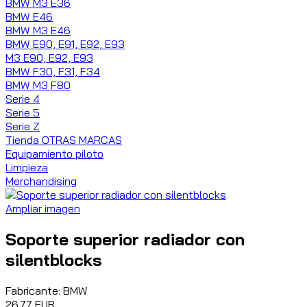
BMW M3 E36
BMW E46
BMW M3 E46
BMW E90, E91, E92, E93
M3 E90, E92, E93
BMW F30, F31, F34
BMW M3 F80
Serie 4
Serie 5
Serie Z
Tienda OTRAS MARCAS
Equipamiento piloto
Limpieza
Merchandising
Ampliar imagen
Soporte superior radiador con
silentblocks
Fabricante:
BMW
26.77 EUR