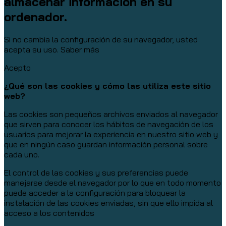
almacenar información en su
ordenador.
Si no cambia la configuración de su navegador, usted
acepta su uso.
Saber más
Acepto
¿Qué son las cookies y cómo las utiliza este sitio
web?
Las cookies son pequeños archivos enviados al navegador
que sirven para conocer los hábitos de navegación de los
usuarios para mejorar la experiencia en nuestro sitio web y
que en ningún caso guardan información personal sobre
cada uno.
El control de las cookies y sus preferencias puede
manejarse desde el navegador por lo que en todo momento
puede acceder a la configuración para bloquear la
instalación de las cookies enviadas, sin que ello impida al
acceso a los contenidos