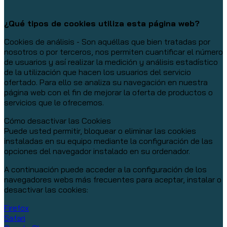
¿Qué tipos de cookies utiliza esta página web?
Cookies de análisis - Son aquéllas que bien tratadas por
nosotros o por terceros, nos permiten cuantificar el número
de usuarios y así realizar la medición y análisis estadístico
de la utilización que hacen los usuarios del servicio
ofertado. Para ello se analiza su navegación en nuestra
página web con el fin de mejorar la oferta de productos o
servicios que le ofrecemos.
Cómo desactivar las Cookies
Puede usted permitir, bloquear o eliminar las cookies
instaladas en su equipo mediante la configuración de las
opciones del navegador instalado en su ordenador.
A continuación puede acceder a la configuración de los
navegadores webs más frecuentes para aceptar, instalar o
desactivar las cookies:
Firefox
Safari