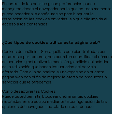
El control de las cookies y sus preferencias puede
manejarse desde el navegador por lo que en todo momento
puede acceder a la configuración para bloquear la
instalación de las cookies enviadas, sin que ello impida al
acceso a los contenidos
¿Qué tipos de cookies utiliza esta página web?
Cookies de análisis - Son aquéllas que bien tratadas por
nosotros o por terceros, nos permiten cuantificar el número
de usuarios y así realizar la medición y análisis estadístico
de la utilización que hacen los usuarios del servicio
ofertado. Para ello se analiza su navegación en nuestra
página web con el fin de mejorar la oferta de productos o
servicios que le ofrecemos.
Cómo desactivar las Cookies
Puede usted permitir, bloquear o eliminar las cookies
instaladas en su equipo mediante la configuración de las
opciones del navegador instalado en su ordenador.