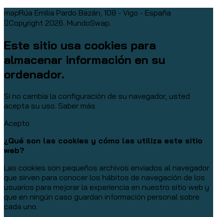
map
Rúa Emilia Pardo Bazán, 108 - Vigo - España
Copyright 2026. MundoSwap.
Este sitio usa cookies para
almacenar información en su
ordenador.
Si no cambia la configuración de su navegador, usted
acepta su uso.
Saber más
Acepto
¿Qué son las cookies y cómo las utiliza este sitio
web?
Las cookies son pequeños archivos enviados al navegador
que sirven para conocer los hábitos de navegación de los
usuarios para mejorar la experiencia en nuestro sitio web y
que en ningún caso guardan información personal sobre
cada uno.