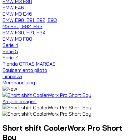
BMW M3 E36
BMW E46
BMW M3 E46
BMW E90, E91, E92, E93
M3 E90, E92, E93
BMW F30, F31, F34
BMW M3 F80
Serie 4
Serie 5
Serie Z
Tienda OTRAS MARCAS
Equipamiento piloto
Limpieza
Merchandising
Ampliar imagen
Short shift CoolerWorx Pro Short
Boy